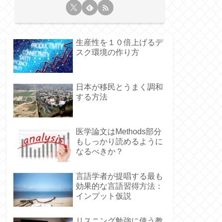
生産性を１０倍上げるデ
スク環境の作り方
日本が移民とうまく調和
する方法
医学論文はMethods部分
もしっかり読めるように
なるべきか？
言語学者が提唱する最も
効果的な言語習得方法：
インプット仮説
リスニング勉強に使う教