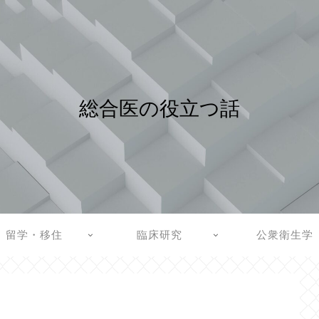
総合医の役立つ話
留学・移住
臨床研究
公衆衛生学