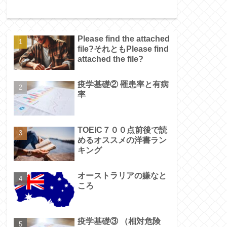
Please find the attached
file?それともPlease find
attached the file?
疫学基礎② 罹患率と有病
率
TOEIC７００点前後で読
めるオススメの洋書ラン
キング
オーストラリアの嫌なと
ころ
疫学基礎③ （相対危険