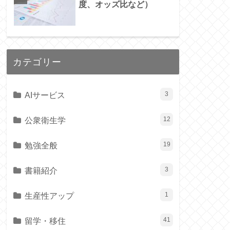
度、オッズ比など）
カテゴリー
AIサービス
3
公衆衛生学
12
勉強全般
19
書籍紹介
3
生産性アップ
1
留学・移住
41