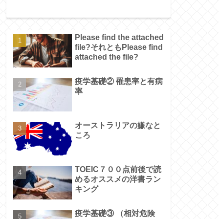
Please find the attached
file?それともPlease find
attached the file?
疫学基礎② 罹患率と有病
率
オーストラリアの嫌なと
ころ
TOEIC７００点前後で読
めるオススメの洋書ラン
キング
疫学基礎③ （相対危険