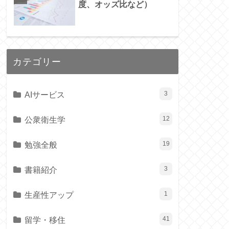
度、オッズ比など）
カテゴリー
AIサービス
3
公衆衛生学
12
勉強全般
19
書籍紹介
3
生産性アップ
1
留学・移住
41