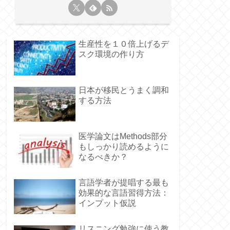
生産性を１０倍上げるデ
スク環境の作り方
日本が移民とうまく調和
する方法
医学論文はMethods部分
もしっかり読めるように
なるべきか？
言語学者が提唱する最も
効果的な言語習得方法：
インプット仮説
リスニング勉強に使う教